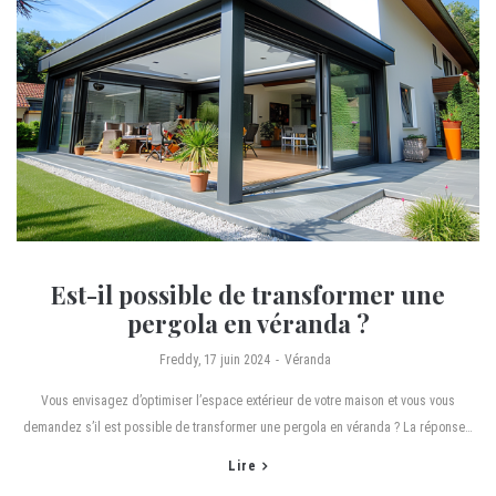
Est-il possible de transformer une
pergola en véranda ?
by
Freddy
17 juin 2024
Véranda
Vous envisagez d’optimiser l’espace extérieur de votre maison et vous vous
demandez s’il est possible de transformer une pergola en véranda ? La réponse…
Lire