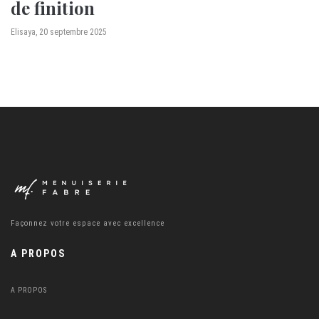
de finition
by
Elisaya
20 septembre 2025
Façonnez votre espace avec excellence
A PROPOS
A PROPOS