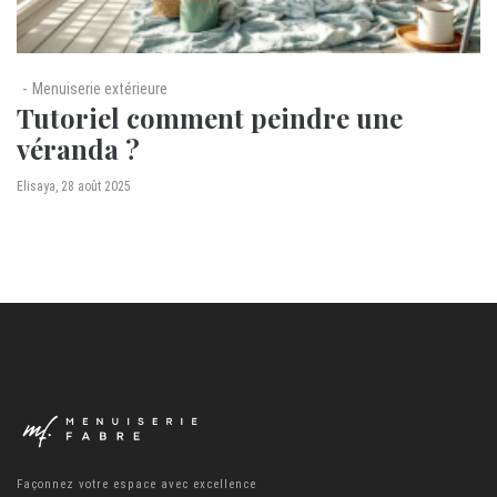
Menuiserie extérieure
Tutoriel comment peindre une
véranda ?
by
Elisaya
28 août 2025
Façonnez votre espace avec excellence