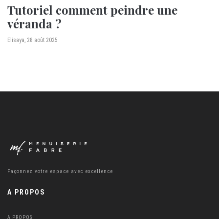
Tutoriel comment peindre une
véranda ?
by
Elisaya
28 août 2025
Façonnez votre espace avec excellence
A PROPOS
A PROPOS